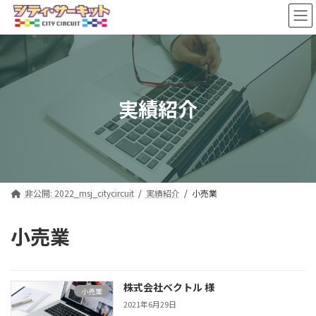
コ
ナ
ン
ビ
テ
ゲ
ン
ー
ツ
シ
へ
ョ
ス
ン
実績紹介
キ
に
ッ
移
プ
動
非公開: 2022_msj_citycircuit
実績紹介
小売業
小売業
株式会社ベクトル 様
小売業
2021年6月29日